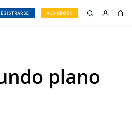
search
account
REGISTRARSE
AUDIOBOOK
gundo plano