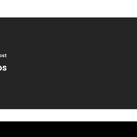
ost
os