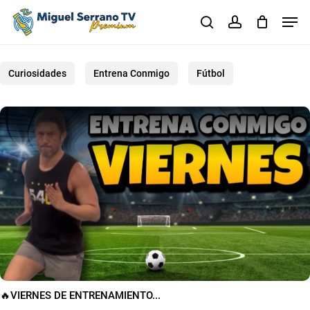
Skip
Men
to
search
account
main
Close
content
Menu
Curiosidades
Entrena Conmigo
Fútbol
🔥VIERNES DE ENTRENAMIENTO...