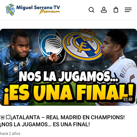
Skip
Men
to
search
account
main
Close
content
Menu
43:41
🚨💥¡ATALANTA – REAL MADRID EN CHAMPIONS!
¡NOS LA JUGAMOS… ES UNA FINAL!
hace 2 años