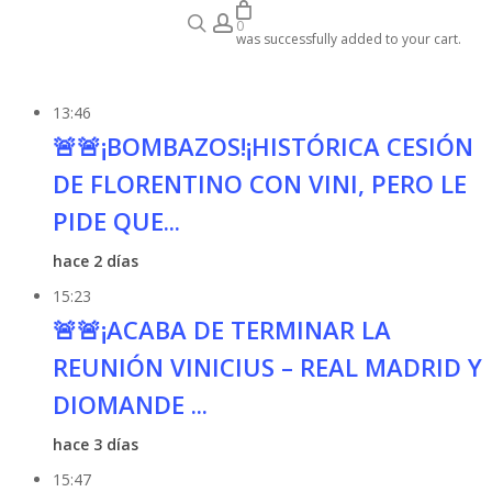
search
account
se
Audiobook
0
was successfully added to your cart.
13:46
🚨🚨¡BOMBAZOS!¡HISTÓRICA CESIÓN
DE FLORENTINO CON VINI, PERO LE
PIDE QUE...
hace 2 días
15:23
🚨🚨¡ACABA DE TERMINAR LA
REUNIÓN VINICIUS – REAL MADRID Y
DIOMANDE ...
hace 3 días
15:47