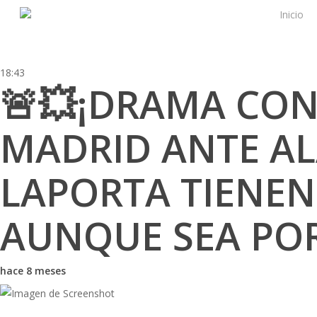
Skip
Inicio
to
main
content
18:43
🚨💥¡DRAMA CON
MADRID ANTE AL
LAPORTA TIENEN
AUNQUE SEA POR
hace 8 meses