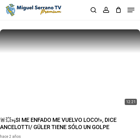
Skip
Men
to
search
account
main
Close
content
Menu
12:21
🚨💥»¡SI ME ENFADO ME VUELVO LOCO!», DICE
ANCELOTTI/ GÜLER TIENE SÓLO UN GOLPE
hace 2 años