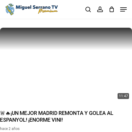
Skip
Men
to
search
account
main
Close
content
Menu
11:47
🚨🔥¡UN MEJOR MADRID REMONTA Y GOLEA AL
ESPANYOL! ¡ENORME VINI!
hace 2 años