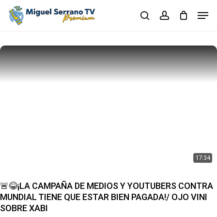
Skip
Men
to
search
account
main
Close
content
Menu
17:34
🚨😂¡LA CAMPAÑA DE MEDIOS Y YOUTUBERS CONTRA
MUNDIAL TIENE QUE ESTAR BIEN PAGADA!/ OJO VINI
SOBRE XABI