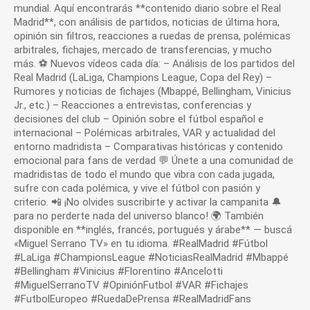
mundial. Aquí encontrarás **contenido diario sobre el Real
Madrid**, con análisis de partidos, noticias de última hora,
opinión sin filtros, reacciones a ruedas de prensa, polémicas
arbitrales, fichajes, mercado de transferencias, y mucho
más. ⚽ Nuevos vídeos cada día: – Análisis de los partidos del
Real Madrid (LaLiga, Champions League, Copa del Rey) –
Rumores y noticias de fichajes (Mbappé, Bellingham, Vinicius
Jr., etc.) – Reacciones a entrevistas, conferencias y
decisiones del club – Opinión sobre el fútbol español e
internacional – Polémicas arbitrales, VAR y actualidad del
entorno madridista – Comparativas históricas y contenido
emocional para fans de verdad 💬 Únete a una comunidad de
madridistas de todo el mundo que vibra con cada jugada,
sufre con cada polémica, y vive el fútbol con pasión y
criterio. 📲 ¡No olvides suscribirte y activar la campanita 🔔
para no perderte nada del universo blanco! 🌍 También
disponible en **inglés, francés, portugués y árabe** — buscá
«Miguel Serrano TV» en tu idioma. #RealMadrid #Fútbol
#LaLiga #ChampionsLeague #NoticiasRealMadrid #Mbappé
#Bellingham #Vinicius #Florentino #Ancelotti
#MiguelSerranoTV #OpiniónFutbol #VAR #Fichajes
#FutbolEuropeo #RuedaDePrensa #RealMadridFans