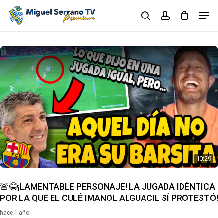
Skip
Men
to
search
account
main
Close
content
Menu
10:29
🚨😂¡LAMENTABLE PERSONAJE! LA JUGADA IDÉNTICA
POR LA QUE EL CULÉ IMANOL ALGUACIL SÍ PROTESTÓ!
hace 1 año