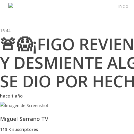
Skip
Inicio
to
main
content
16:44
🚨😱¡FIGO REVIE
Y DESMIENTE AL
SE DIO POR HEC
hace 1 año
Miguel Serrano TV
113 K suscriptores