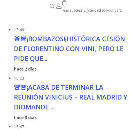
search
account
se
Audiobook
0
was successfully added to your cart.
13:46
🚨🚨¡BOMBAZOS!¡HISTÓRICA CESIÓN
DE FLORENTINO CON VINI, PERO LE
PIDE QUE...
hace 2 días
15:23
🚨🚨¡ACABA DE TERMINAR LA
REUNIÓN VINICIUS – REAL MADRID Y
DIOMANDE ...
hace 3 días
15:47