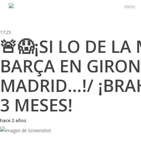
Skip
Inicio
to
main
content
17:25
🚨😱¡SI LO DE L
BARÇA EN GIRON
MADRID…!/ ¡BRA
3 MESES!
hace 2 años