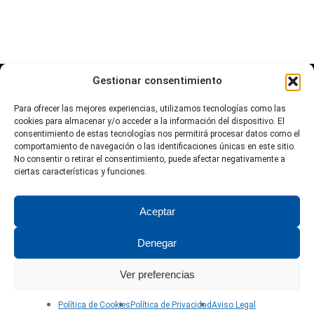
Gestionar consentimiento
Para ofrecer las mejores experiencias, utilizamos tecnologías como las
cookies para almacenar y/o acceder a la información del dispositivo. El
consentimiento de estas tecnologías nos permitirá procesar datos como el
comportamiento de navegación o las identificaciones únicas en este sitio.
No consentir o retirar el consentimiento, puede afectar negativamente a
ciertas características y funciones.
Aviso Legal
Política de Privacidad
Política de Cookies
Aceptar
Denegar
© 2026 Miguel Serrano TV. © 2024 Miguel Serrano TV. Todos los
derechos reservados.
Powered by CozarStudio
.
Ver preferencias
Política de Cookies
Política de Privacidad
Aviso Legal