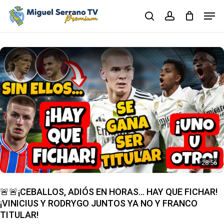
Skip
Men
to
search
account
main
Close
content
Menu
28:56
🚨🚨¡CEBALLOS, ADIÓS EN HORAS… HAY QUE FICHAR!
¡VINICIUS Y RODRYGO JUNTOS YA NO Y FRANCO
TITULAR!