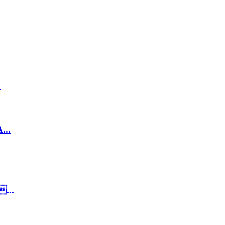
.
..
...