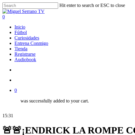
Skip
Hit enter to search or ESC to close
to
Close
main
Search
search
account
0
content
Menu
Inicio
Fútbol
Curiosidades
Entrena Conmigo
Tienda
Registrarse
Audiobook
search
account
0
was successfully added to your cart.
15:31
🚨🚨¡ENDRICK LA ROMPE CO