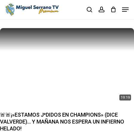
Skip
Men
to
search
account
main
Close
content
Menu
19:19
🚨🚨¡»ESTAMOS J*DIDOS EN CHAMPIONS» (DICE
VALVERDE)… Y MAÑANA NOS ESPERA UN INFIERNO
HELADO!