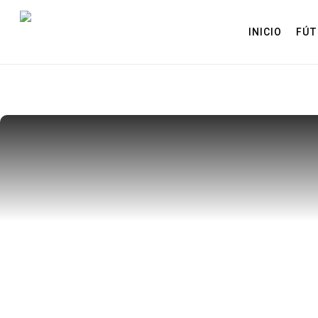
Skip
to
INICIO
FÚT
main
content