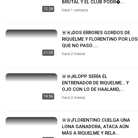
BRUTAL Y EL CLUB PODR�...
12:28
hace 1 semana
🚨🚨¡DOS ERRORES GORDOS DE
RIQUELME Y FLORENTINO POR LOS
QUE NO PASO…...
21:05
hace 2 meses
🚨🚨¡KLOPP SERÍA EL
ENTRENADOR DE RIQUELME… Y
OJO CON LO DE HAALAND,...
19:56
hace 2 meses
🚨🚨¡FLORENTINO CUELGA UNA
LONA GANADORA, ATACA AÚN
MÁS A RIQUELME Y RELA...