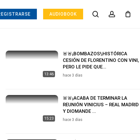
search
account
REGISTRARSE
AUDIOBOOK
🚨🚨¡BOMBAZOS!¡HISTÓRICA
CESIÓN DE FLORENTINO CON VINI,
PERO LE PIDE QUE...
13:46
hace 3 días
🚨🚨¡ACABA DE TERMINAR LA
REUNIÓN VINICIUS – REAL MADRID
Y DIOMANDE ...
15:23
hace 3 días