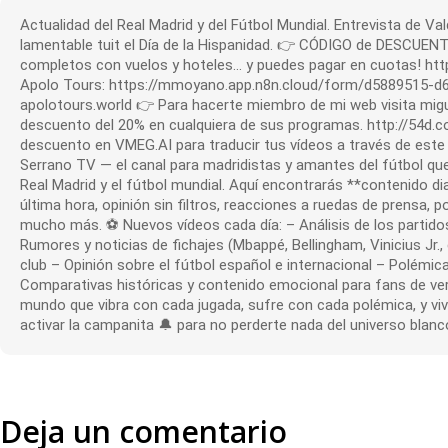
Actualidad del Real Madrid y del Fútbol Mundial. Entrevista de V
lamentable tuit el Día de la Hispanidad. 👉 CÓDIGO de DESCUE
completos con vuelos y hoteles… y puedes pagar en cuotas! ht
Apolo Tours: https://mmoyano.app.n8n.cloud/form/d5889515-
apolotours.world 👉 Para hacerte miembro de mi web visita mig
descuento del 20% en cualquiera de sus programas. http://54d.
descuento en VMEG.AI para traducir tus vídeos a través de este
Serrano TV — el canal para madridistas y amantes del fútbol que
Real Madrid y el fútbol mundial. Aquí encontrarás **contenido diar
última hora, opinión sin filtros, reacciones a ruedas de prensa, p
mucho más. ⚽ Nuevos vídeos cada día: – Análisis de los partido
Rumores y noticias de fichajes (Mbappé, Bellingham, Vinicius Jr.,
club – Opinión sobre el fútbol español e internacional – Polémica
Comparativas históricas y contenido emocional para fans de ve
mundo que vibra con cada jugada, sufre con cada polémica, y vive 
activar la campanita 🔔 para no perderte nada del universo blanc
Deja un comentario