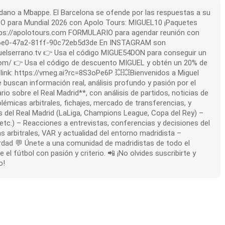
aldano a Mbappe. El Barcelona se ofende por las respuestas a su
NTO para Mundial 2026 con Apolo Tours: MIGUEL10 ¡Paquetes
tps://apolotours.com FORMULARIO para agendar reunión con
d6e0-47a2-81ff-90c72eb5d3de En INSTAGRAM son
uelserrano.tv 👉 Usa el código MIGUE54DON para conseguir un
com/ 👉 Usa el código de descuento MIGUEL y obtén un 20% de
 link: https://vmeg.ai?rc=8S3oPe6P 💥💥Bienvenidos a Miguel
 buscan información real, análisis profundo y pasión por el
io sobre el Real Madrid**, con análisis de partidos, noticias de
olémicas arbitrales, fichajes, mercado de transferencias, y
s del Real Madrid (LaLiga, Champions League, Copa del Rey) –
 etc.) – Reacciones a entrevistas, conferencias y decisiones del
s arbitrales, VAR y actualidad del entorno madridista –
rdad 💬 Únete a una comunidad de madridistas de todo el
el fútbol con pasión y criterio. 📲 ¡No olvides suscribirte y
o!