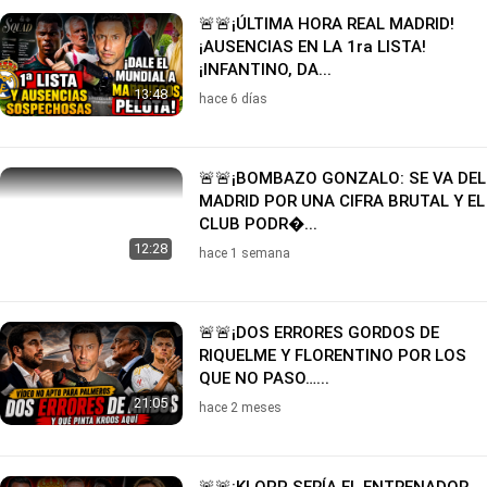
🚨🚨¡ÚLTIMA HORA REAL MADRID!
¡AUSENCIAS EN LA 1ra LISTA!
¡INFANTINO, DA...
13:48
hace 6 días
🚨🚨¡BOMBAZO GONZALO: SE VA DEL
MADRID POR UNA CIFRA BRUTAL Y EL
CLUB PODR�...
12:28
hace 1 semana
🚨🚨¡DOS ERRORES GORDOS DE
RIQUELME Y FLORENTINO POR LOS
QUE NO PASO…...
21:05
hace 2 meses