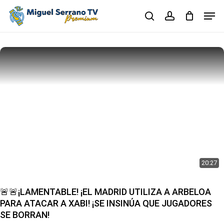
Skip
Men
to
search
account
main
Close
content
Menu
20:27
🚨🚨¡LAMENTABLE! ¡EL MADRID UTILIZA A ARBELOA
PARA ATACAR A XABI! ¡SE INSINÚA QUE JUGADORES
SE BORRAN!