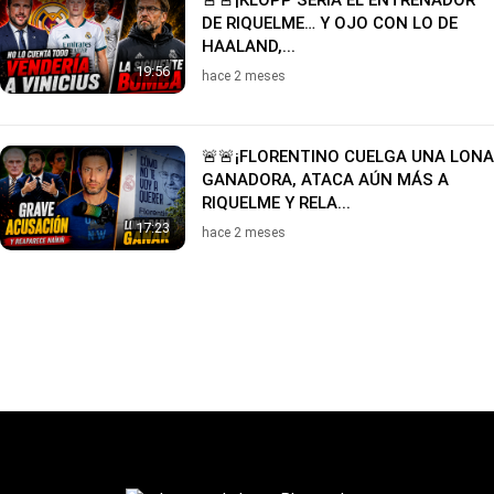
🚨🚨¡KLOPP SERÍA EL ENTRENADOR
DE RIQUELME… Y OJO CON LO DE
HAALAND,...
19:56
hace 2 meses
🚨🚨¡FLORENTINO CUELGA UNA LONA
GANADORA, ATACA AÚN MÁS A
RIQUELME Y RELA...
17:23
hace 2 meses