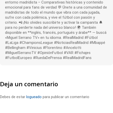
entorno madridista – Comparativas históricas y contenido
emocional para fans de verdad 💬 Únete a una comunidad de
madridistas de todo el mundo que vibra con cada jugada,
sufre con cada polémica, y vive el fútbol con pasión y
criterio. 📲 ¡No olvides suscribirte y activar la campanita 🔔
para no perderte nada del universo blanco! 🌍 También
disponible en **inglés, francés, portugués y árabe** — buscá
«Miguel Serrano TV» en tu idioma. #RealMadrid #Fútbol
#LaLiga #ChampionsLeague #NoticiasRealMadrid #Mbappé
#Bellingham #Vinicius #Florentino #Ancelotti
#MiguelSerranoTV #OpiniónFutbol #VAR #Fichajes
#FutbolEuropeo #RuedaDePrensa #RealMadridFans
Deja un comentario
Debes de estar
logueado
para publicar un comentario