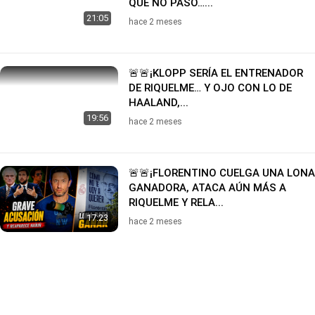
QUE NO PASO…...
21:05
hace 2 meses
🚨🚨¡KLOPP SERÍA EL ENTRENADOR
DE RIQUELME… Y OJO CON LO DE
HAALAND,...
19:56
hace 2 meses
🚨🚨¡FLORENTINO CUELGA UNA LONA
GANADORA, ATACA AÚN MÁS A
RIQUELME Y RELA...
17:23
hace 2 meses