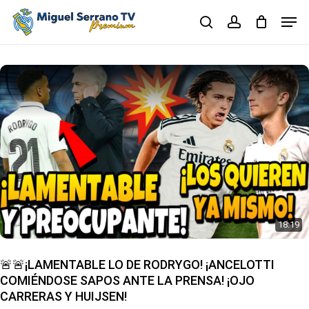
Skip
Men
to
search
account
main
Close
content
Menu
18:19
🚨🚨¡LAMENTABLE LO DE RODRYGO! ¡ANCELOTTI
COMIÉNDOSE SAPOS ANTE LA PRENSA! ¡OJO
CARRERAS Y HUIJSEN!