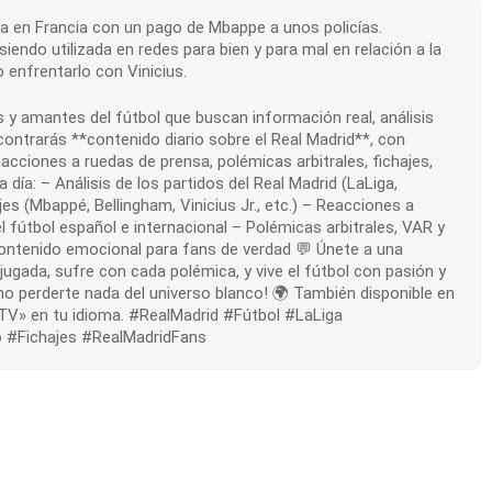
cia en Francia con un pago de Mbappe a unos policías.
endo utilizada en redes para bien y para mal en relación a la
enfrentarlo con Vinicius.
 y amantes del fútbol que buscan información real, análisis
ncontrarás **contenido diario sobre el Real Madrid**, con
 reacciones a ruedas de prensa, polémicas arbitrales, fichajes,
a: – Análisis de los partidos del Real Madrid (LaLiga,
s (Mbappé, Bellingham, Vinicius Jr., etc.) – Reacciones a
l fútbol español e internacional – Polémicas arbitrales, VAR y
contenido emocional para fans de verdad 💬 Únete a una
gada, sufre con cada polémica, y vive el fútbol con pasión y
a no perderte nada del universo blanco! 🌍 También disponible en
 TV» en tu idioma. #RealMadrid #Fútbol #LaLiga
 #Fichajes #RealMadridFans