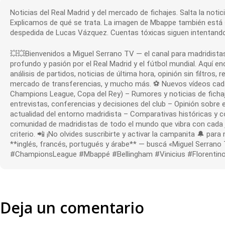
Noticias del Real Madrid y del mercado de fichajes. Salta la noti
Explicamos de qué se trata. La imagen de Mbappe también está si
despedida de Lucas Vázquez. Cuentas tóxicas siguen intentando 
💥💥Bienvenidos a Miguel Serrano TV — el canal para madridistas
profundo y pasión por el Real Madrid y el fútbol mundial. Aquí e
análisis de partidos, noticias de última hora, opinión sin filtros,
mercado de transferencias, y mucho más. ⚽ Nuevos vídeos cada dí
Champions League, Copa del Rey) – Rumores y noticias de fichaje
entrevistas, conferencias y decisiones del club – Opinión sobre e
actualidad del entorno madridista – Comparativas históricas y 
comunidad de madridistas de todo el mundo que vibra con cada ju
criterio. 📲 ¡No olvides suscribirte y activar la campanita 🔔 par
**inglés, francés, portugués y árabe** — buscá «Miguel Serrano
#ChampionsLeague #Mbappé #Bellingham #Vinicius #Florentino
Deja un comentario