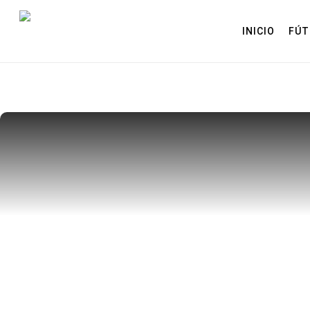
Skip
to
INICIO
FÚT
main
content