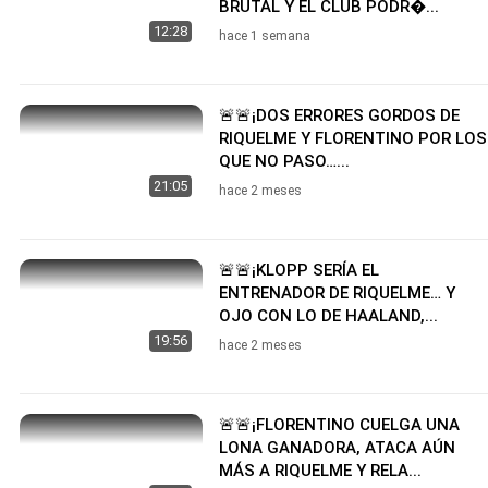
BRUTAL Y EL CLUB PODR�...
12:28
hace 1 semana
🚨🚨¡DOS ERRORES GORDOS DE
RIQUELME Y FLORENTINO POR LOS
QUE NO PASO…...
21:05
hace 2 meses
🚨🚨¡KLOPP SERÍA EL
ENTRENADOR DE RIQUELME… Y
OJO CON LO DE HAALAND,...
19:56
hace 2 meses
🚨🚨¡FLORENTINO CUELGA UNA
LONA GANADORA, ATACA AÚN
MÁS A RIQUELME Y RELA...