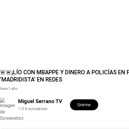
Hit enter to search or ESC to close
🚨🚨¡LÍO CON MBAPPE Y DINERO A POLICÍAS EN
‘MADRIDISTA’ EN REDES
hace 1 año
Miguel Serrano TV
Unirme
113 K suscriptores