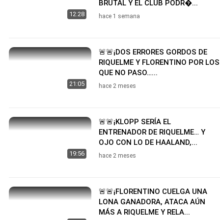
BRUTAL Y EL CLUB PODR�...
12:28
hace 1 semana
🚨🚨¡DOS ERRORES GORDOS DE
RIQUELME Y FLORENTINO POR LOS
QUE NO PASO…...
21:05
hace 2 meses
🚨🚨¡KLOPP SERÍA EL
ENTRENADOR DE RIQUELME… Y
OJO CON LO DE HAALAND,...
19:56
hace 2 meses
🚨🚨¡FLORENTINO CUELGA UNA
LONA GANADORA, ATACA AÚN
MÁS A RIQUELME Y RELA...