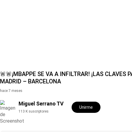
Hit enter to search or ESC to close
🚨🚨¡MBAPPE SE VA A INFILTRAR! ¡LAS CLAVES 
MADRID – BARCELONA
hace 7 meses
Miguel Serrano TV
Unirme
113 K suscriptores