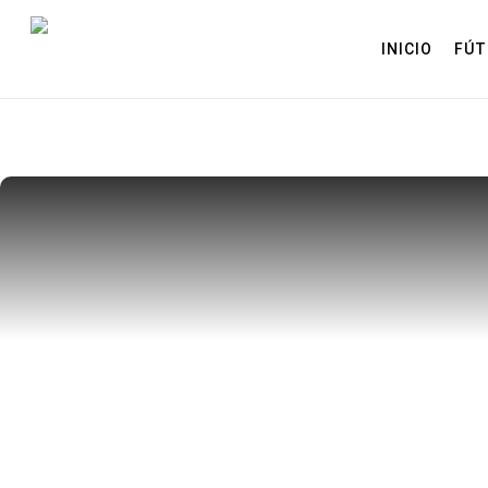
Skip
to
INICIO
FÚT
main
content