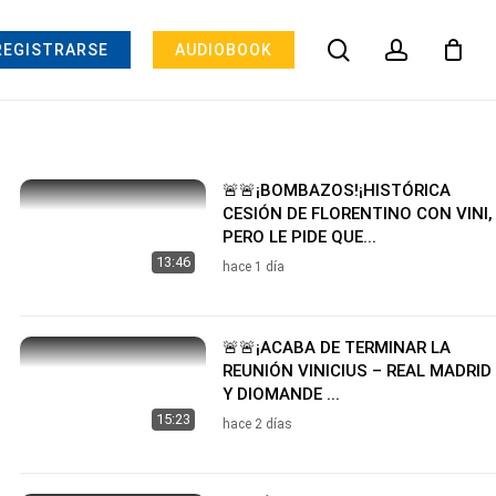
search
account
REGISTRARSE
AUDIOBOOK
🚨🚨¡BOMBAZOS!¡HISTÓRICA
CESIÓN DE FLORENTINO CON VINI,
PERO LE PIDE QUE...
13:46
hace 1 día
🚨🚨¡ACABA DE TERMINAR LA
REUNIÓN VINICIUS – REAL MADRID
Y DIOMANDE ...
15:23
hace 2 días