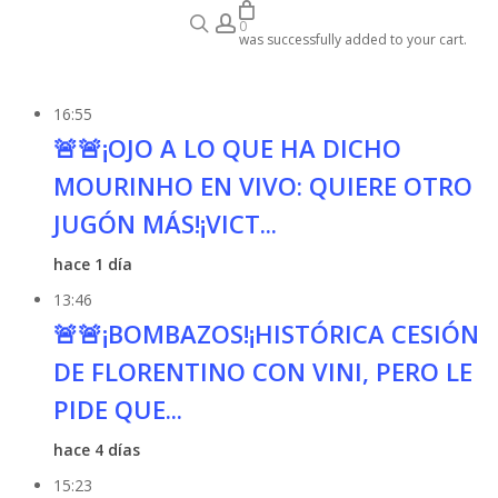
search
account
se
Audiobook
0
was successfully added to your cart.
16:55
🚨🚨¡OJO A LO QUE HA DICHO
MOURINHO EN VIVO: QUIERE OTRO
JUGÓN MÁS!¡VICT...
hace 1 día
13:46
🚨🚨¡BOMBAZOS!¡HISTÓRICA CESIÓN
DE FLORENTINO CON VINI, PERO LE
PIDE QUE...
hace 4 días
15:23