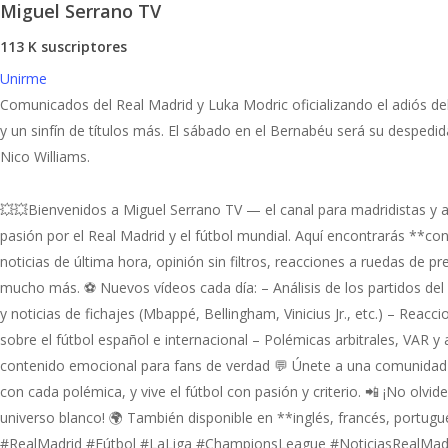
Miguel Serrano TV
113 K suscriptores
Unirme
Comunicados del Real Madrid y Luka Modric oficializando el adiós de
y un sinfín de títulos más. El sábado en el Bernabéu será su despedid
Nico Williams.
💥💥Bienvenidos a Miguel Serrano TV — el canal para madridistas y a
pasión por el Real Madrid y el fútbol mundial. Aquí encontrarás **con
noticias de última hora, opinión sin filtros, reacciones a ruedas de p
mucho más. ⚽ Nuevos vídeos cada día: – Análisis de los partidos de
y noticias de fichajes (Mbappé, Bellingham, Vinicius Jr., etc.) – Reacc
sobre el fútbol español e internacional – Polémicas arbitrales, VAR y
contenido emocional para fans de verdad 💬 Únete a una comunidad 
con cada polémica, y vive el fútbol con pasión y criterio. 📲 ¡No olvid
universo blanco! 🌍 También disponible en **inglés, francés, portug
#RealMadrid #Fútbol #LaLiga #ChampionsLeague #NoticiasRealMadri