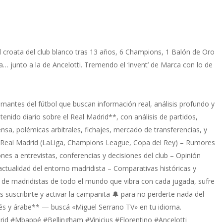
l croata del club blanco tras 13 años, 6 Champions, 1 Balón de Oro
a… junto a la de Ancelotti. Tremendo el ‘invent’ de Marca con lo de
mantes del fútbol que buscan información real, análisis profundo y
tenido diario sobre el Real Madrid**, con análisis de partidos,
rensa, polémicas arbitrales, fichajes, mercado de transferencias, y
l Real Madrid (LaLiga, Champions League, Copa del Rey) – Rumores
iones a entrevistas, conferencias y decisiones del club – Opinión
 actualidad del entorno madridista – Comparativas históricas y
de madridistas de todo el mundo que vibra con cada jugada, sufre
es suscribirte y activar la campanita 🔔 para no perderte nada del
ués y árabe** — buscá «Miguel Serrano TV» en tu idioma.
d #Mbappé #Bellingham #Vinicius #Florentino #Ancelotti