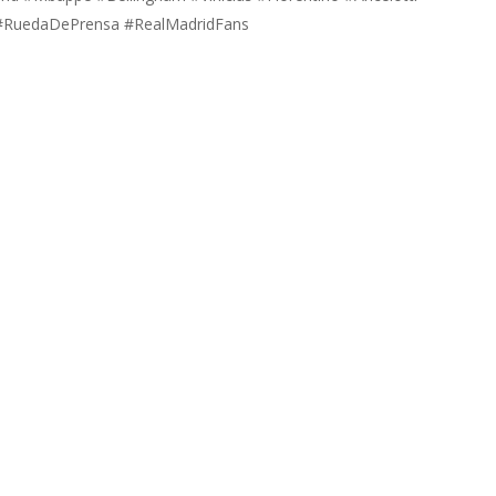
 #RuedaDePrensa #RealMadridFans