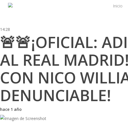
Skip
Inicio
to
main
content
14:28
🚨🚨¡OFICIAL: A
AL REAL MADRID!
CON NICO WILLI
DENUNCIABLE!
hace 1 año