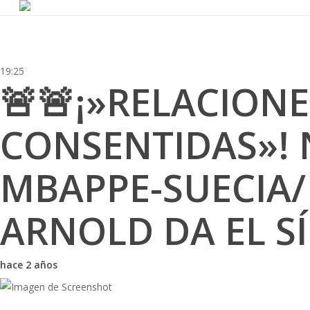
Skip
to
main
content
19:25
🚨🚨¡»RELACIONE
CONSENTIDAS»!
MBAPPE-SUECIA/
ARNOLD DA EL SÍ
hace 2 años