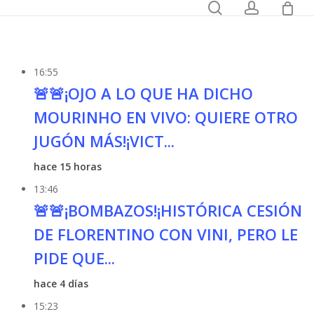
0
search
account
Registrarse
Audiobook
16:55
🚨🚨¡OJO A LO QUE HA DICHO
MOURINHO EN VIVO: QUIERE OTRO
JUGÓN MÁS!¡VICT...
hace 15 horas
13:46
🚨🚨¡BOMBAZOS!¡HISTÓRICA CESIÓN
DE FLORENTINO CON VINI, PERO LE
PIDE QUE...
hace 4 días
15:23