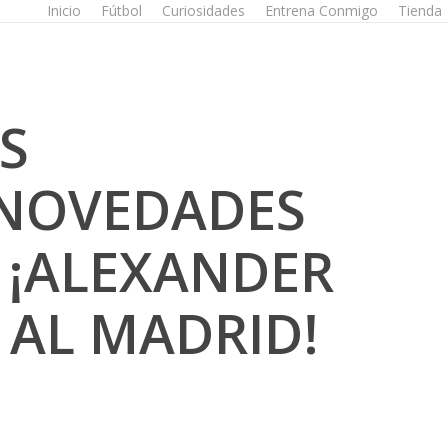
Inicio
Fútbol
Curiosidades
Entrena Conmigo
Tienda
S
 NOVEDADES
 ¡ALEXANDER
 AL MADRID!