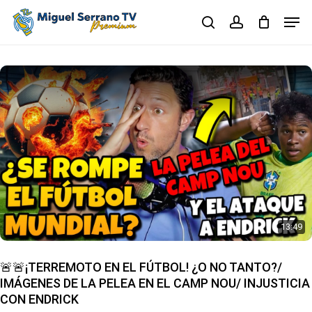
Skip
Men
to
search
account
main
Close
content
Menu
13:49
🚨🚨¡TERREMOTO EN EL FÚTBOL! ¿O NO TANTO?/
IMÁGENES DE LA PELEA EN EL CAMP NOU/ INJUSTICIA
CON ENDRICK