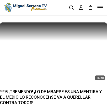
Skip
Men
to
search
account
main
Close
content
Menu
16:58
🚨🚨¡TREMENDO! ¡LO DE MBAPPE ES UNA MENTIRA Y
EL MEDIO LO RECONOCE! ¡SE VA A QUERELLAR
CONTRA TODOS!