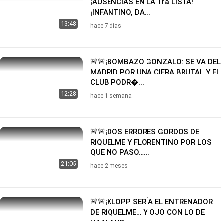
¡AUSENCIAS EN LA 1ra LISTA!
¡INFANTINO, DA...
13:48
hace 7 días
🚨🚨¡BOMBAZO GONZALO: SE VA DEL
MADRID POR UNA CIFRA BRUTAL Y EL
CLUB PODR�...
12:28
hace 1 semana
🚨🚨¡DOS ERRORES GORDOS DE
RIQUELME Y FLORENTINO POR LOS
QUE NO PASO…...
21:05
hace 2 meses
🚨🚨¡KLOPP SERÍA EL ENTRENADOR
DE RIQUELME… Y OJO CON LO DE