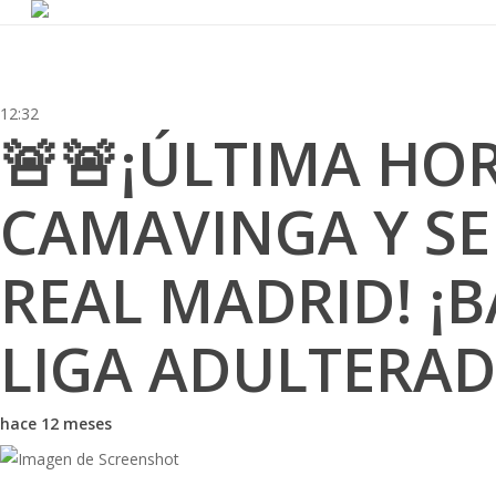
Skip
to
main
content
12:32
🚨🚨¡ÚLTIMA HOR
CAMAVINGA Y SE 
REAL MADRID! ¡B
LIGA ADULTERAD
hace 12 meses