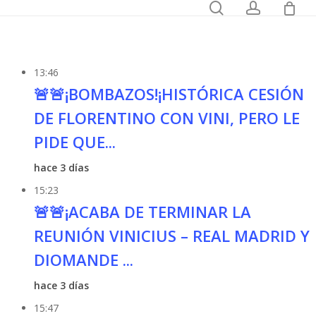
0
search
account
Registrarse
Audiobook
13:46
🚨🚨¡BOMBAZOS!¡HISTÓRICA CESIÓN
DE FLORENTINO CON VINI, PERO LE
PIDE QUE...
hace 3 días
15:23
🚨🚨¡ACABA DE TERMINAR LA
REUNIÓN VINICIUS – REAL MADRID Y
DIOMANDE ...
hace 3 días
15:47