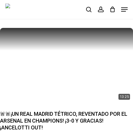
Skip
Men
to
search
account
main
Close
content
Menu
13:25
🚨🚨¡UN REAL MADRID TÉTRICO, REVENTADO POR EL
ARSENAL EN CHAMPIONS! ¡3-0 Y GRACIAS!
¡ANCELOTTI OUT!