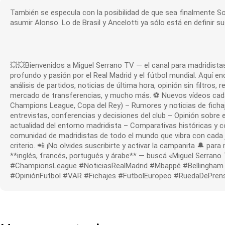
También se especula con la posibilidad de que sea finalmente Sola
asumir Alonso. Lo de Brasil y Ancelotti ya sólo está en definir s
💥💥Bienvenidos a Miguel Serrano TV — el canal para madridistas
profundo y pasión por el Real Madrid y el fútbol mundial. Aquí e
análisis de partidos, noticias de última hora, opinión sin filtros,
mercado de transferencias, y mucho más. ⚽ Nuevos vídeos cada dí
Champions League, Copa del Rey) – Rumores y noticias de fichaje
entrevistas, conferencias y decisiones del club – Opinión sobre e
actualidad del entorno madridista – Comparativas históricas y 
comunidad de madridistas de todo el mundo que vibra con cada ju
criterio. 📲 ¡No olvides suscribirte y activar la campanita 🔔 par
**inglés, francés, portugués y árabe** — buscá «Miguel Serrano
#ChampionsLeague #NoticiasRealMadrid #Mbappé #Bellingham #
#OpiniónFutbol #VAR #Fichajes #FutbolEuropeo #RuedaDePren