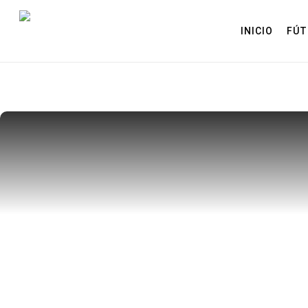
Skip
to
INICIO
FÚT
main
content