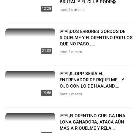
BRUTAL Y EL CLUB PODR�...
12:28
hace 1 semana
🚨🚨¡DOS ERRORES GORDOS DE
RIQUELME Y FLORENTINO POR LOS
QUE NO PASO…...
21:05
hace 2 meses
🚨🚨¡KLOPP SERÍA EL
ENTRENADOR DE RIQUELME… Y
OJO CON LO DE HAALAND,...
19:56
hace 2 meses
🚨🚨¡FLORENTINO CUELGA UNA
LONA GANADORA, ATACA AÚN
MÁS A RIQUELME Y RELA...