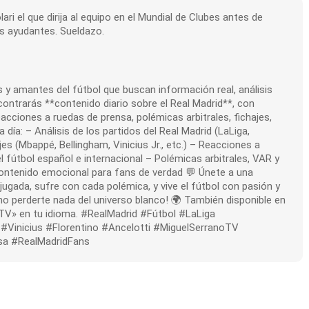
ri el que dirija al equipo en el Mundial de Clubes antes de
us ayudantes. Sueldazo.
 y amantes del fútbol que buscan información real, análisis
ncontrarás **contenido diario sobre el Real Madrid**, con
 reacciones a ruedas de prensa, polémicas arbitrales, fichajes,
a: – Análisis de los partidos del Real Madrid (LaLiga,
s (Mbappé, Bellingham, Vinicius Jr., etc.) – Reacciones a
l fútbol español e internacional – Polémicas arbitrales, VAR y
contenido emocional para fans de verdad 💬 Únete a una
gada, sufre con cada polémica, y vive el fútbol con pasión y
a no perderte nada del universo blanco! 🌍 También disponible en
 TV» en tu idioma. #RealMadrid #Fútbol #LaLiga
Vinicius #Florentino #Ancelotti #MiguelSerranoTV
sa #RealMadridFans