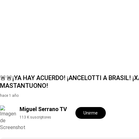
Hit enter to search or ESC to close
🚨🚨¡YA HAY ACUERDO! ¡ANCELOTTI A BRASIL! ¡
MASTANTUONO!
hace 1 año
Miguel Serrano TV
Unirme
113 K suscriptores