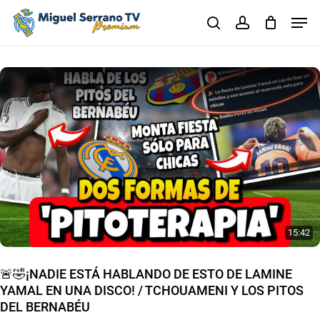
Skip
Men
to
search
account
main
Close
content
Menu
15:42
🚨🤣¡NADIE ESTÁ HABLANDO DE ESTO DE LAMINE
YAMAL EN UNA DISCO! / TCHOUAMENI Y LOS PITOS
DEL BERNABÉU