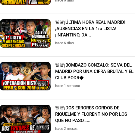
hace 6 días
🚨🚨¡ÚLTIMA HORA REAL MADRID!
¡AUSENCIAS EN LA 1ra LISTA!
¡INFANTINO, DA...
13:48
hace 6 días
🚨🚨¡BOMBAZO GONZALO: SE VA DEL
MADRID POR UNA CIFRA BRUTAL Y EL
CLUB PODR�...
12:28
hace 1 semana
🚨🚨¡DOS ERRORES GORDOS DE
RIQUELME Y FLORENTINO POR LOS
QUE NO PASO…...
21:05
hace 2 meses