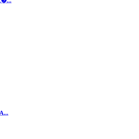
�...
...