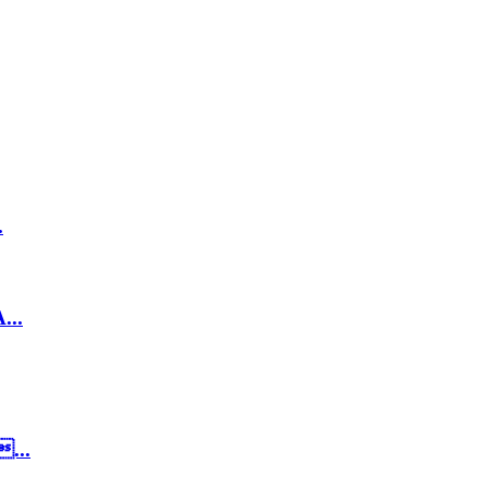
.
..
...