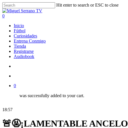
Skip
Hit enter to search or ESC to close
to
Close
main
Search
search
account
0
content
Menu
Inicio
Fútbol
Curiosidades
Entrena Conmigo
Tienda
Registrarse
Audiobook
search
account
0
was successfully added to your cart.
18:57
🚨🤬¡LAMENTABLE ANCELO