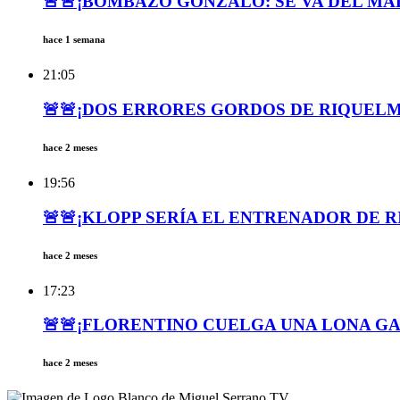
🚨🚨¡BOMBAZO GONZALO: SE VA DEL MAD
hace 1 semana
21:05
🚨🚨¡DOS ERRORES GORDOS DE RIQUELM
hace 2 meses
19:56
🚨🚨¡KLOPP SERÍA EL ENTRENADOR DE R
hace 2 meses
17:23
🚨🚨¡FLORENTINO CUELGA UNA LONA GA
hace 2 meses