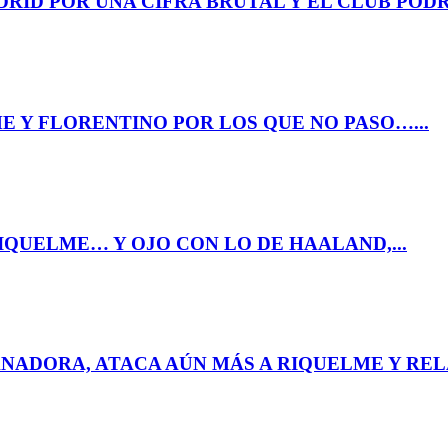
RID POR UNA CIFRA BRUTAL Y EL CLUB PODR
E Y FLORENTINO POR LOS QUE NO PASO…...
IQUELME… Y OJO CON LO DE HAALAND,...
NADORA, ATACA AÚN MÁS A RIQUELME Y RELA